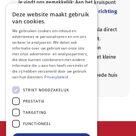
Je vindt ons gemakkelijk: Aan het kruispunt
Brielken
neem je de
Schoonstraat richting
Deze website maakt gebruik
Belzele
.
van cookies.
Rij onder het treinviaduct door en sla direct
We gebruiken cookies om inhoud en
advertenties te personaliseren en om ons
linksaf
in de
August Debbautstraat
.
verkeer te analyseren. We delen ook
Volg deze tot het einde, ga
linksaf
in
informatie over uw gebruik van onze site
met onze advertentie- en analysepartners,
Boordekens
, en rijd door tot aan het kleine
die deze kunnen combineren met andere
informatie die u aan hen heeft verstrekt of
rondpunt.
die zij hebben verzameld door uw gebruik
Ons kantoor bevindt zich in het tweede huis
van hun diensten.
Privacybeleid
rechts:
Boordekens 23.
STRIKT NOODZAKELIJK
PRESTATIE
TARGETING
FUNCTIONEEL
© MG Travel