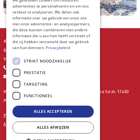
We gebruiken cookies om inhoud en
advertenties te personaliseren en om ons
verkeer te analyseren. We delen ook
informatie over uw gebruik van onze site
met onze advertentie- en analysepartners,
die deze kunnen combineren met andere
informatie die u aan hen heeft verstrekt of
die zij hebben verzameld door uw gebruik
© MG Travel
van hun diensten.
Privacybeleid
Boordekens 23
9940 Evergem
STRIKT NOODZAKELIJK
+32 473 364 078
PRESTATIE
mgtravel@telenet.be
TARGETING
Maandag, woensdag, vrijdag op afspraak vanaf 14u t.e.m. 17u30
FUNCTIONEEL
MG Travel: B2413
ALLES ACCEPTEREN
Privacy
Algemene voorwaarden
ALLES AFWIJZEN