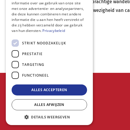
Verken deze gebieden te voet tijdens prachtige wandeli
informatie over uw gebruik van onze site
met onze advertentie- en analysepartners,
sandalen zijn af te raden
door de aanwezigheid van ca
die deze kunnen combineren met andere
wandelschoenen zijn onmisbaar.
informatie die u aan hen heeft verstrekt of
die zij hebben verzameld door uw gebruik
van hun diensten.
Privacybeleid
STRIKT NOODZAKELIJK
PRESTATIE
TARGETING
FUNCTIONEEL
© MG Travel
ALLES ACCEPTEREN
Boordekens 23
9940 Evergem
ALLES AFWIJZEN
+32 473 364 078
DETAILS WEERGEVEN
mgtravel@telenet.be