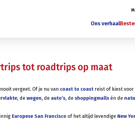
M
Ons verhaal
Best
trips tot roadtrips op maat
 nooit vergeet. Of je nu van
coast to coast
reist of kiest voo
rvlakte
, de
wegen
, de
auto’s
, de
shoppingmalls
én de
natu
zinnig
Europese San Francisco
of het altijd levendige
New Yor