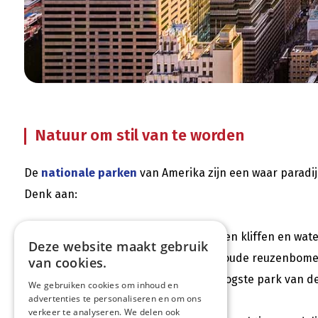
Natuur om stil van te worden
De
nationale parken
van Amerika zijn een waar paradij
Denk aan:
Yosemite National Park
– granieten kliffen en wate
Deze website maakt gebruik
Sequoia National Park
– eeuwenoude reuzenbom
van cookies.
Death Valley
– het heetste en droogste park van d
We gebruiken cookies om inhoud en
advertenties te personaliseren en om ons
verkeer te analyseren. We delen ook