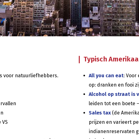
Typisch Amerikaans
s voor natuurliefhebbers.
All you can eat
: Voor
op: dranken en fooi z
Alcohol op straat is
rvallen
leiden tot een boete 
en
Sales tax
(de Amerika
e VS
prijzen en varieert p
indianenreservaten g