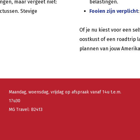
ngen, maar vergeet niet:
belastingen.
ctussen. Stevige
Fooien zijn verplicht
Of je nu kiest voor een se
oostkust of een roadtrip 
plannen van jouw Amerik
Maandag, woensdag, vrijdag op afspraak vanaf 14u t.e.m.
17u30
MG Travel: B2413