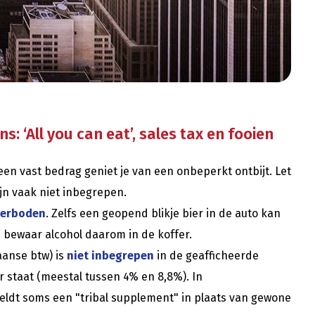
: ‘All you can eat’, sales tax en fooien
 een vast bedrag geniet je van een onbeperkt ontbijt. Let
ijn vaak niet inbegrepen.
 verboden
. Zelfs een geopend blikje bier in de auto kan
– bewaar alcohol daarom in de koffer.
anse btw) is
niet inbegrepen
in de geafficheerde
er staat (meestal tussen 4% en 8,8%). In
eldt soms een "tribal supplement" in plaats van gewone