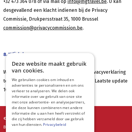
+32 473 364 078 of via mail op
info@mgtravel.be
. U kan
desgevallend een klacht indienen bij de Privacy
Commissie, Drukpersstraat 35, 1000 Brussel
commission@privacycommission.be
.
8. Wijzigingen
Deze website maakt gebruik
van cookies.
Wij behouden ons het recht voor deze privacyverklaring
We gebruiken cookies om inhoud en
te wijzigen zonder nadere kennisgeving. (Laatste update
advertenties te personaliseren en om ons
10/07/2025).
verkeer te analyseren. We delen ook
informatie over uw gebruik van onze site
met onze advertentie- en analysepartners,
die deze kunnen combineren met andere
informatie die u aan hen heeft verstrekt of
© MG Travel
die zij hebben verzameld door uw gebruik
van hun diensten.
Privacybeleid
Boordekens 23